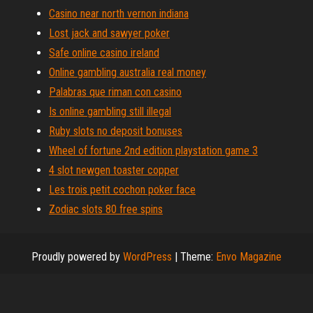
Casino near north vernon indiana
Lost jack and sawyer poker
Safe online casino ireland
Online gambling australia real money
Palabras que riman con casino
Is online gambling still illegal
Ruby slots no deposit bonuses
Wheel of fortune 2nd edition playstation game 3
4 slot newgen toaster copper
Les trois petit cochon poker face
Zodiac slots 80 free spins
Proudly powered by
WordPress
|
Theme:
Envo Magazine