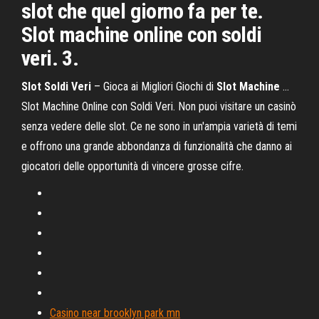
slot che quel giorno fa per te.
Slot machine online con soldi
veri. 3.
Slot
Soldi
Veri
– Gioca ai Migliori Giochi di
Slot
Machine
...
Slot Machine Online con Soldi Veri. Non puoi visitare un casinò
senza vedere delle slot. Ce ne sono in un'ampia varietà di temi
e offrono una grande abbondanza di funzionalità che danno ai
giocatori delle opportunità di vincere grosse cifre.
Casino near brooklyn park mn